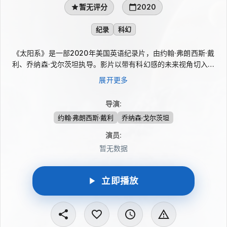
暂无评分
2020
纪录
科幻
《太阳系》是一部2020年美国英语纪录片，由约翰·弗朗西斯·戴
利、乔纳森·戈尔茨坦执导。影片以带有科幻感的未来视角切入：
当太阳系旅游已经成为日常，人们像规划假期一样踏上太空旅程。
展开更多
原本轻松的太阳系之行却演变为能否返回地球的生死考验，熟悉的
宇宙空间也因此呈现出另一种紧张而陌生的面貌。
导演
:
约翰·弗朗西斯·戴利
乔纳森·戈尔茨坦
演员
:
暂无数据
立即播放