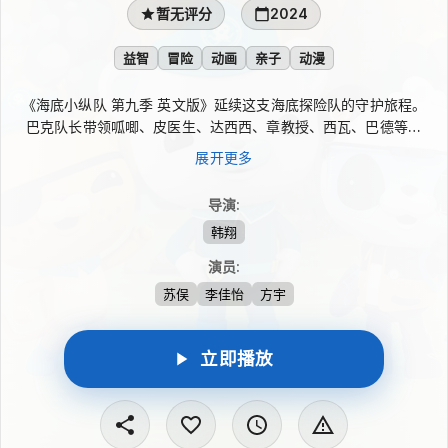
暂无评分
2024
益智
冒险
动画
亲子
动漫
《海底小纵队 第九季 英文版》延续这支海底探险队的守护旅程。
巴克队长带领呱唧、皮医生、达西西、章教授、西瓦、巴德等伙
伴，从章鱼堡出发，赶往海底、陆地与空中出现险情的地方。队员
展开更多
们凭借不同本领和默契协作，执行“探险、拯救、保护”使命，帮助
真实存在的陆地及海洋生物化解危机。
导演
:
韩翔
演员
:
苏俣
李佳怡
方宇
立即播放