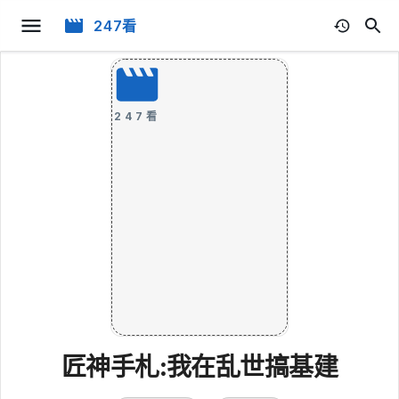
247看
247看
匠神手札:我在乱世搞基建