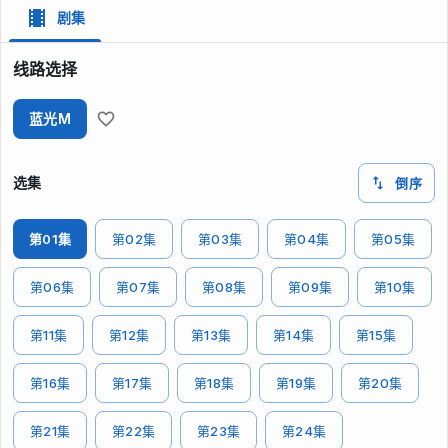
剧集
线路选择
蓝光M
选集
倒序
第01集
第02集
第03集
第04集
第05集
第06集
第07集
第08集
第09集
第10集
第11集
第12集
第13集
第14集
第15集
第16集
第17集
第18集
第19集
第20集
第21集
第22集
第23集
第24集