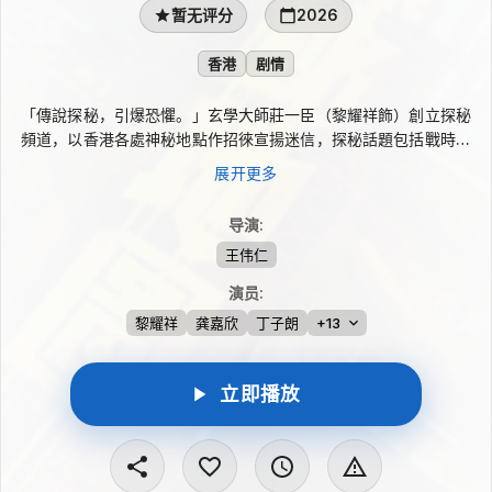
暂无评分
2026
香港
剧情
「傳說探秘，引爆恐懼。」玄學大師莊一臣（黎耀祥飾）創立探秘
頻道，以香港各處神秘地點作招徠宣揚迷信，探秘話題包括戰時無
頭鬼、鵝頸橋神婆、尋找替身的民初女鬼、媚惑男性的狐仙顯靈、
展开更多
鬧鬼片場、屋邨UFO、米婆婆陰間招魂，及可困住三魂七魄的結
界…獵奇探秘令莊一臣逐漸走紅；卻遭到剛強正直的打假網紅畢萍
导演
:
（龔嘉欣飾）狙擊，以科學解釋一一破解莊一臣的把戲與技倆！二
王伟仁
人鬥氣鬥智鬥力，過程中畢萍慢慢撕開莊一臣隱藏的另一面，原來
莊一臣是想借畢萍之手自揭黑歷史，藉此贖罪…
演员
:
黎耀祥
龚嘉欣
丁子朗
+13
立即播放