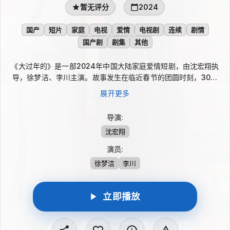
暂无评分
2024
国产
短片
家庭
电视
爱情
电视剧
连续
剧情
国产剧
剧集
其他
《大过年的》是一部2024年中国大陆家庭爱情短剧，由沈宏翔执
导，徐梦洁、李川主演。故事发生在临近春节的团圆时刻，30岁
的顾小美却被婚姻与亲情问题同时推到风口。她和青梅竹马的丈夫
展开更多
何全相伴多年，如今站在“别过了”或“凑合过”的岔路口。除夕前，
两人带着是否离婚的疑问返乡，在一路被迫相处与面对家人中，逐
导演
:
渐重新审视彼此和这段关系。
沈宏翔
演员
:
徐梦洁
李川
立即播放