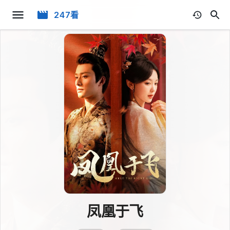
247看
凤凰于飞