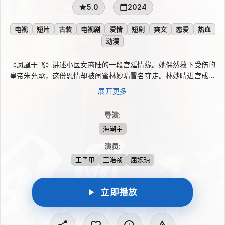
5.0
2024
电视
短片
古装
电视剧
爱情
短剧
爽文
恋爱
热血
动漫
《凤凰于飞》讲述小医女商陆的一段宫廷情缘。她偶然救下受伤的
皇帝朱允承，这份恩情却被闺蜜林妙晴冒名夺走。林妙晴进宫成为
妃子后，为掩盖真相处处针对商陆，甚至欲将她除去。商陆没有被
展开更多
困局击垮，凭精湛医术进入太医院并升任副院判。待她怀有身孕再
遭陷害，尘封的真相终于浮出水面，恶人伏法，相爱之人也迎来圆
导演
:
满。
海潮宇
演员
:
王子甲
王皓祯
屈婉琼
立即播放