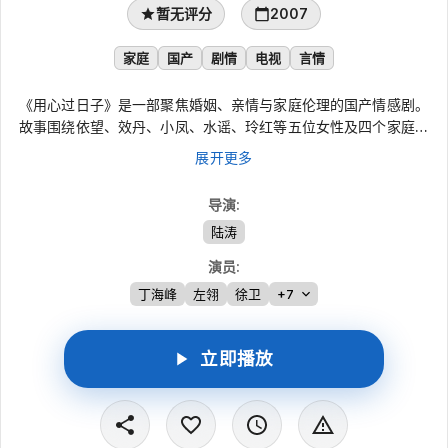
暂无评分
2007
家庭
国产
剧情
电视
言情
《用心过日子》是一部聚焦婚姻、亲情与家庭伦理的国产情感剧。
故事围绕依望、效丹、小凤、水谣、玲红等五位女性及四个家庭展
开：两地分居引发的感情裂痕、旧日往事造成的夫妻隔阂、病痛与
展开更多
等待带来的生活重压，都让她们在中年阶段重新面对爱、责任与宽
容。剧集以细腻笔触呈现普通家庭的困惑与守望，也延续“和为贵”
导演
:
的传统情感底色。
陆涛
演员
:
丁海峰
左翎
徐卫
+7
立即播放