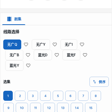
剧集
线路选择
无广Q
无广Y
无广I
无广B
蓝光D
蓝光F
蓝光Y
选集
倒序
1
2
3
4
5
6
7
8
9
10
11
12
13
14
15