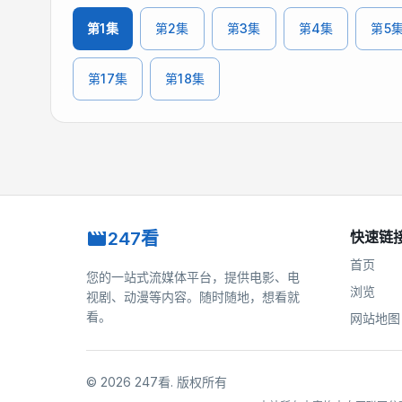
第1集
第2集
第3集
第4集
第5
第17集
第18集
247看
快速链
首页
您的一站式流媒体平台，提供电影、电
浏览
视剧、动漫等内容。随时随地，想看就
看。
网站地图
©
2026
247看
.
版权所有