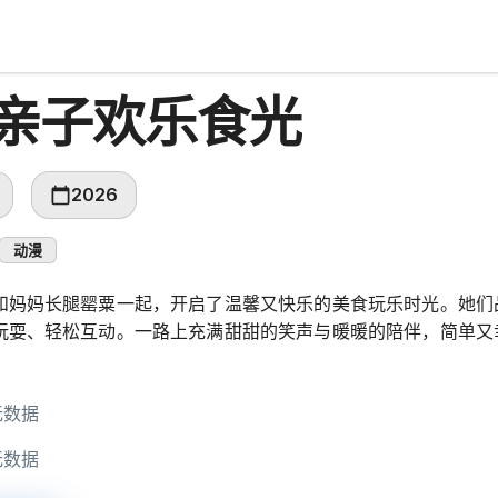
亲子欢乐食光
2026
动漫
和妈妈长腿罂粟一起，开启了温馨又快乐的美食玩乐时光。她们
玩耍、轻松互动。一路上充满甜甜的笑声与暖暖的陪伴，简单又
无数据
无数据