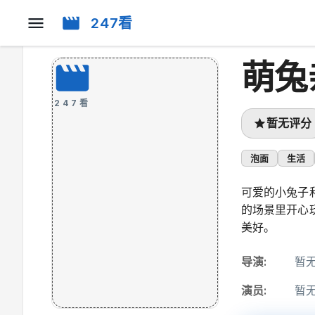
247看
萌兔
247看
暂无评分
泡面
生活
可爱的小兔子
的场景里开心
美好。
导演
:
暂
演员
:
暂