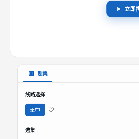
立即
剧集
线路选择
无广I
选集