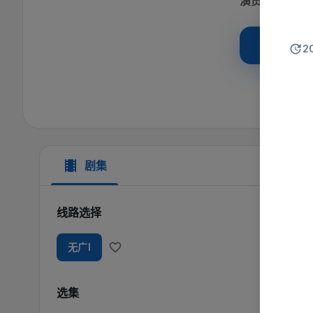
演员
:
暂
立即
2
剧集
线路选择
无广I
选集