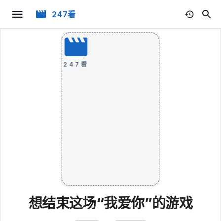
247看
247看
想结束这场“我爱你”的游戏