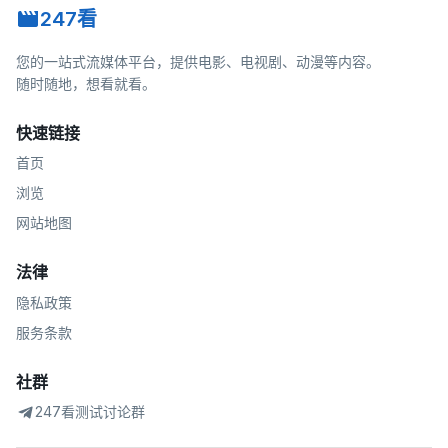
247看
您的一站式流媒体平台，提供电影、电视剧、动漫等内容。
随时随地，想看就看。
快速链接
首页
浏览
网站地图
法律
隐私政策
服务条款
社群
247看测试讨论群