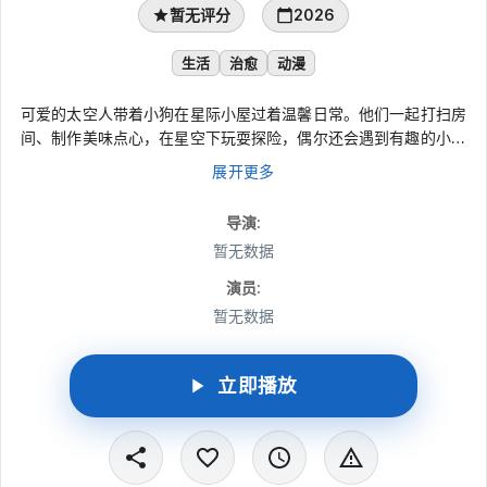
暂无评分
2026
生活
治愈
动漫
可爱的太空人带着小狗在星际小屋过着温馨日常。他们一起打扫房
间、制作美味点心，在星空下玩耍探险，偶尔还会遇到有趣的小麻
烦。一人一狗相互陪伴，彼此照顾，每天都充满欢笑与温暖。简单
展开更多
又治愈的生活小故事，带领小朋友感受友谊与陪伴的美好。
导演
:
暂无数据
演员
:
暂无数据
立即播放