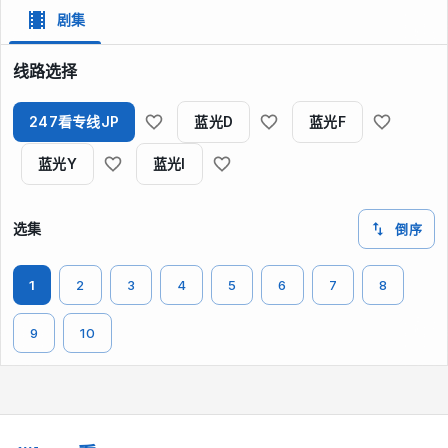
剧集
线路选择
247看专线JP
蓝光D
蓝光F
蓝光Y
蓝光I
选集
倒序
1
2
3
4
5
6
7
8
9
10