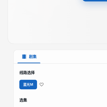
剧集
线路选择
蓝光M
选集