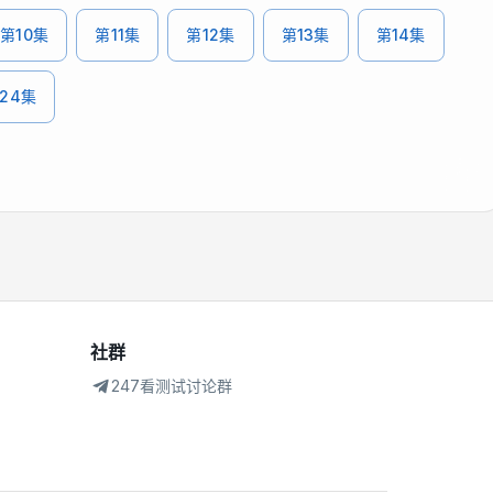
第10集
第11集
第12集
第13集
第14集
24集
社群
247看测试讨论群