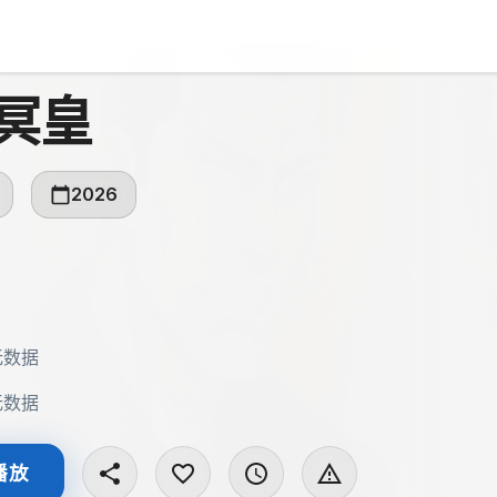
冥皇
2026
无数据
无数据
播放