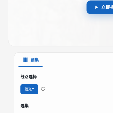
立即
剧集
线路选择
蓝光Y
选集