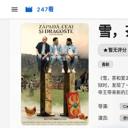
247看
雪，
暂无评分
喜剧
《雪，茶和爱
狱时，发现了
帝王带来新的
导演
:
Ca
演员
:
费