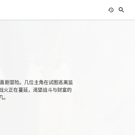
的喜剧冒险。几位主角在试图逃离监
战火正在蔓延，渴望战斗与财富的
几。