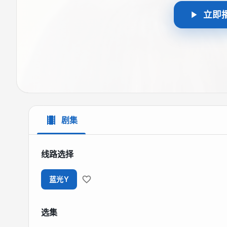
立即
剧集
线路选择
蓝光Y
选集