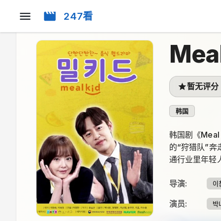
247看
Meal
暂无评分
韩国
韩国剧《Mea
的“狩猎队”
通行业里年轻
导演
:
이
演员
:
박