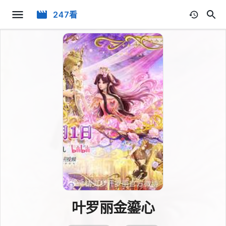
247看
叶罗丽金鎏心