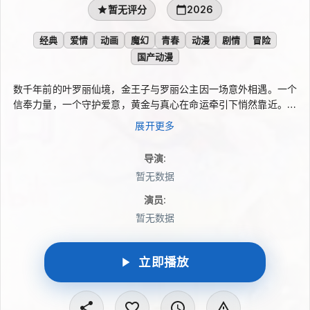
暂无评分
2026
经典
爱情
动画
魔幻
青春
动漫
剧情
冒险
国产动漫
数千年前的叶罗丽仙境，金王子与罗丽公主因一场意外相遇。一个
信奉力量，一个守护爱意，黄金与真心在命运牵引下悄然靠近。然
而，曼多拉的贪欲与阴谋步步紧逼，黄金、权欲与爱意交织成无法
展开更多
逃避的宿命。王族将倾，风暴将至，这场始于心动的相遇，终将成
为改写仙境命运的序章。他们能否在绝境中守住彼此？
导演
:
暂无数据
演员
:
暂无数据
立即播放