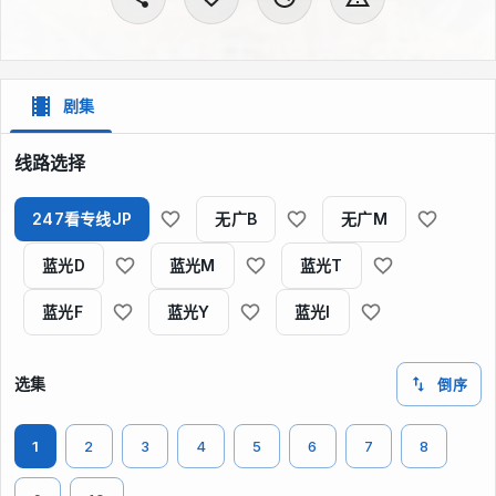
剧集
线路选择
247看专线JP
无广B
无广M
蓝光D
蓝光M
蓝光T
蓝光F
蓝光Y
蓝光I
选集
倒序
1
2
3
4
5
6
7
8