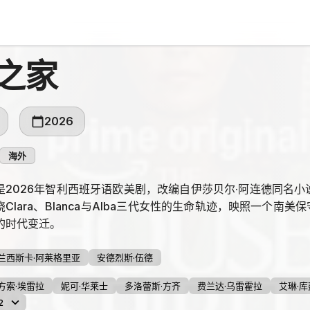
之家
2026
海外
是2026年智利西班牙语欧美剧，改编自伊莎贝尔·阿连德同名
Clara、Blanca与Alba三代女性的生命轨迹，映照一个南
的时代变迁。
兰西斯卡·阿莱格里亚
安德烈斯·伍德
方索·埃雷拉
妮可·华莱士
多洛蕾斯·方齐
费兰达·乌雷霍拉
艾琳·
2