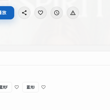
播放
蓝光F
蓝光I