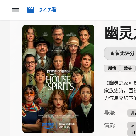
247看
幽灵
暂无评分
剧情
欧美
《幽灵之家》
家族史诗，围绕
力气息交织下
导演
:
弗
演员
:
阿
+1