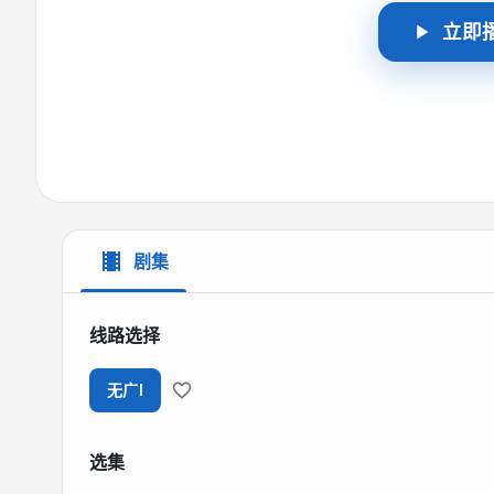
立即
剧集
线路选择
无广I
选集