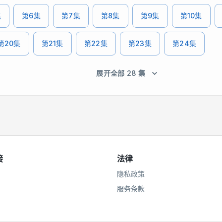
集
第6集
第7集
第8集
第9集
第10集
第20集
第21集
第22集
第23集
第24集
展开全部 28 集
接
法律
隐私政策
服务条款