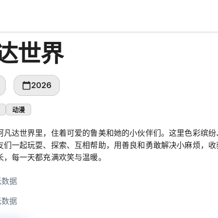
达世界
2026
动漫
阿凡达世界里，住着可爱的鲁美和她的小伙伴们。这里色彩缤纷
友们一起玩耍、探索、互相帮助，用善良和勇敢解决小麻烦，收
长，每一天都充满欢笑与温暖。
无数据
无数据