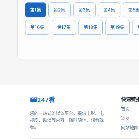
第1集
第2集
第3集
第4集
第5
第16集
第17集
第18集
第19集
247看
快速链
首页
您的一站式流媒体平台，提供电影、电
浏览
视剧、动漫等内容。随时随地，想看就
看。
网站地图