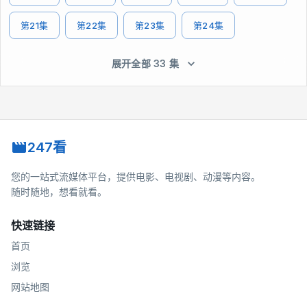
第21集
第22集
第23集
第24集
展开全部 33 集
247看
您的一站式流媒体平台，提供电影、电视剧、动漫等内容。
随时随地，想看就看。
快速链接
首页
浏览
网站地图