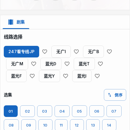
剧集
线路选择
247看专线JP
无广I
无广B
无广M
蓝光D
蓝光T
蓝光F
蓝光Y
蓝光I
选集
倒序
01
02
03
04
05
06
07
08
09
10
11
12
13
14