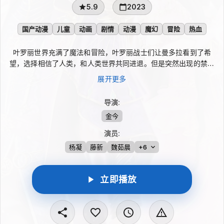
5.9
2023
国产动漫
儿童
动画
剧情
动漫
魔幻
冒险
热血
叶罗丽世界充满了魔法和冒险，叶罗丽战士们让曼多拉看到了希
望，选择相信了人类，和人类世界共同进退。但是突然出现的禁忌
之地打破了和谐，那里，囚禁着拥有毁灭之力的远古大仙子。他们
展开更多
被称为十阶，能够带来疾病、战争和灾难。为了保护叶罗丽仙境和
人类世界免受他们邪恶力量侵袭，叶罗丽战士们不畏艰难，试图解
导演
:
开禁忌之地的秘密。这场战役我们看到了他们无畏与勇敢，也感受
金今
到了人性的脆弱与坚韧。这是一场对抗黑暗力量的战斗，也是对希
望与勇气的赞美。
演员
:
杨凝
藤新
魏茹晨
+6
立即播放