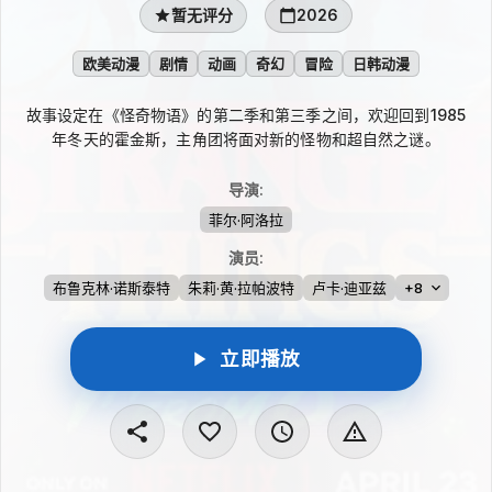
暂无评分
2026
欧美动漫
剧情
动画
奇幻
冒险
日韩动漫
故事设定在《怪奇物语》的第二季和第三季之间，欢迎回到1985
年冬天的霍金斯，主角团将面对新的怪物和超自然之谜。
导演
:
菲尔·阿洛拉
演员
:
布鲁克林·诺斯泰特
朱莉·黄·拉帕波特
卢卡·迪亚兹
+8
立即播放