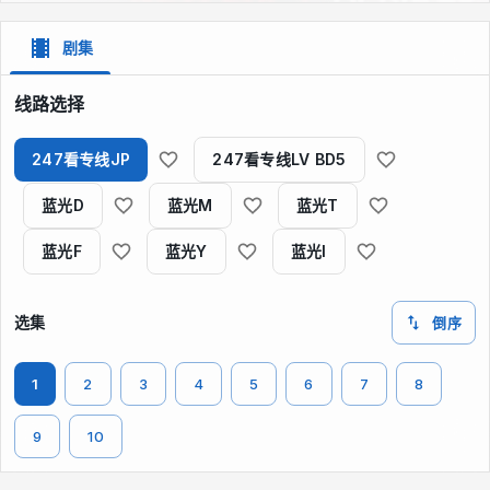
剧集
线路选择
247看专线JP
247看专线LV BD5
蓝光D
蓝光M
蓝光T
蓝光F
蓝光Y
蓝光I
选集
倒序
1
2
3
4
5
6
7
8
9
10