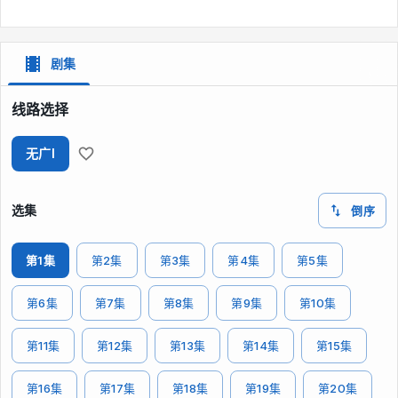
剧集
线路选择
无广I
选集
倒序
第1集
第2集
第3集
第4集
第5集
第6集
第7集
第8集
第9集
第10集
第11集
第12集
第13集
第14集
第15集
第16集
第17集
第18集
第19集
第20集