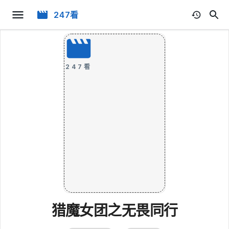
247看
247看
猎魔女团之无畏同行