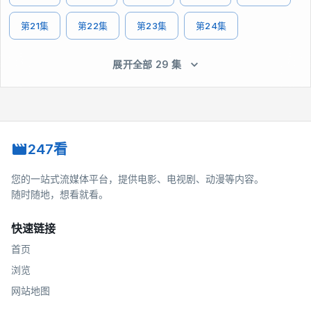
第21集
第22集
第23集
第24集
展开全部 29 集
247看
您的一站式流媒体平台，提供电影、电视剧、动漫等内容。
随时随地，想看就看。
快速链接
首页
浏览
网站地图