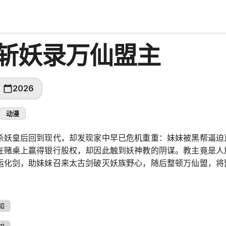
斩妖录万仙盟主
2026
动漫
杀妖皇后回到现代，却发现家中早已危机重重：妹妹被黑帮逼迫
在赌桌上赢得银行股权，却因此触到妖神教的阴谋。教主竟是人
运化剑，助妹妹召来太古剑破灭妖族野心，随后整顿万仙盟，将
知