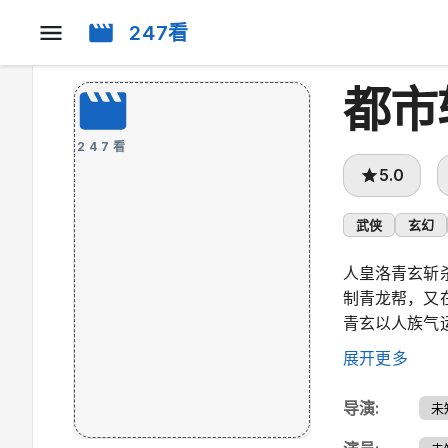
247看
都市
247看
5.0
武侠
玄幻
人皇洛青玄斩
制青龙帮，又
青玄以人族气
血脉谜团。
展开更多
导演
:
未