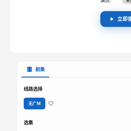
演员
:
未
立即
剧集
线路选择
无广M
选集