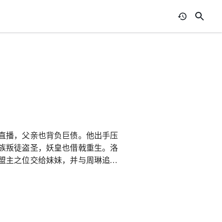
直播，父亲也背负巨债。他出手压
族叛徒盗圣，妖皇也借戟重生。洛
盟主之位交给妹妹，并与周琳追寻