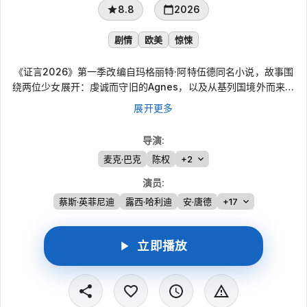
8.8
2026
剧情
欧美
惊悚
《证言2026》第一季改编自玛格丽特·阿特伍德同名小说，故事围
绕两位少女展开：虔诚而守旧的Agnes，以及从基列国境外而来的
皈依者Daisy。她们进入嬷嬷Lydia为未来妻子们设立的精英预备
展开更多
学校，在以神圣之名包装、以严酷方式塑造服从的环境中摸索生
存。两人的相遇与牵绊逐渐发酵，成为撼动各自过去、现在与未来
导演
:
的关键力量。
麦克·巴克
陈权
+2
演员
:
蔡斯·英菲尼迪
露西·哈利迪
安·唐德
+17
立即播放