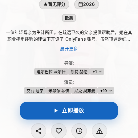
暂无评分
2026
欧美
一位年轻母亲为生计所困。在疏远已久的父亲提供帮助后，她在其
职业摔角经验的建议下开设了 OnlyFans 账号。虽然迅速走红，
她却开始怀疑，网络名气是否代价过高。 该剧改编自鲁菲·索普的
展开更多
同名小说。
导演
:
迪尔巴拉·沃尔什
凯特·赫伦
+1
演员
:
艾丽·范宁
米歇尔·菲佛
尼克·奥弗曼
+19
立即播放