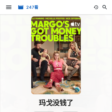
247看
玛戈没钱了