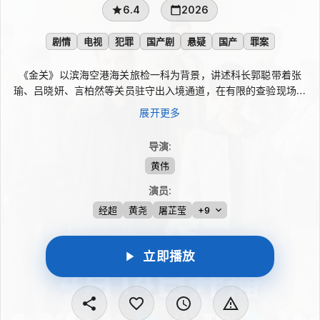
6.4
2026
剧情
电视
犯罪
国产剧
悬疑
国产
罪案
《金关》以滨海空港海关旅检一科为背景，讲述科长郭聪带着张
瑜、吕晓妍、言柏然等关员驻守出入境通道，在有限的查验现场中
与走私犯罪周旋。他们接连面对基因样本、《层峦时景图》、HPV
展开更多
九价疫苗、盔犀鸟头胄等走私案件，循线追查幕后团伙，在守护国
家利益的同时，也在一次次并肩办案中完成成长。
导演
:
黄伟
演员
:
经超
黄尧
屠芷莹
+9
立即播放