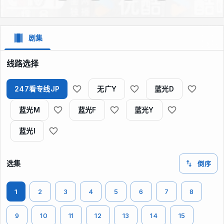
剧集
线路选择
247看专线JP
无广Y
蓝光D
蓝光M
蓝光F
蓝光Y
蓝光I
选集
倒序
1
2
3
4
5
6
7
8
9
10
11
12
13
14
15