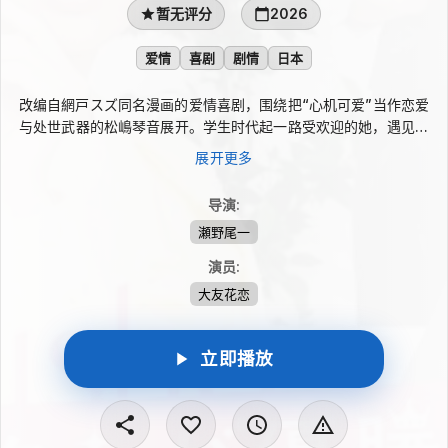
暂无评分
2026
爱情
喜剧
剧情
日本
改编自網戸スズ同名漫画的爱情喜剧，围绕把“心机可爱”当作恋爱
与处世武器的松嶋琴音展开。学生时代起一路受欢迎的她，遇见更
高段位的佐原奈津奈后首次受挫：身边人的目光被对方夺走，连她
展开更多
看中的帅气上司清水将贵也受到吸引。奈津奈同样把琴音视为劲
敌，两位都擅长经营魅力的女子，由此展开一场赌上自尊的较量。
导演
:
瀬野尾一
演员
:
大友花恋
立即播放