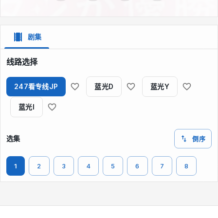
剧集
线路选择
247看专线JP
蓝光D
蓝光Y
蓝光I
选集
倒序
1
2
3
4
5
6
7
8