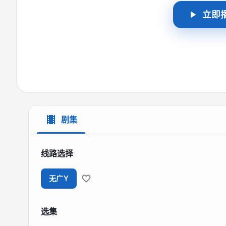
立即
剧集
线路选择
无广Y
选集