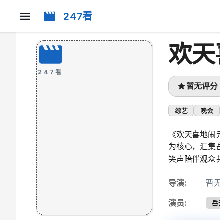
247看
欢天
247看
暂无评分
综艺
晚会
《欢天喜地闹
为核心，汇集
笑声陪伴观众
导演
:
暂
演员
:
岳