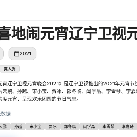
喜地闹元宵辽宁卫视元
2021
真人秀
元宵辽宁卫视元宵晚会2021》是辽宁卫视推出的2021年元宵
岳云鹏、孙越、宋小宝、贾冰、郭冬临、闫学晶、李雪琴、李嘉
共度元宵，呈现欢乐团圆的节日气息。
无数据
云鹏
孙越
宋小宝
贾冰
郭冬临
闫学晶
李雪琴
李嘉琦