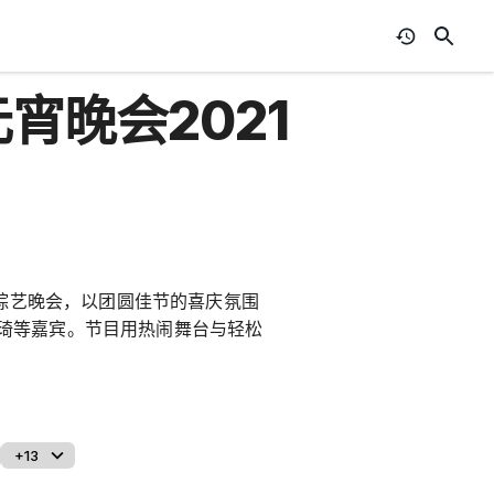
宵晚会2021
节综艺晚会，以团圆佳节的喜庆氛围
琦等嘉宾。节目用热闹舞台与轻松
+13