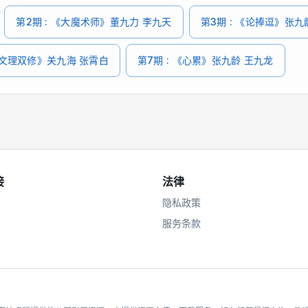
第2期 : 《大魔术师》董九力 李九天
第3期 : 《论捧逗》张九
 《文理双修》关九海 张霄白
第7期 : 《心累》张九龄 王九龙
接
法律
隐私政策
服务条款