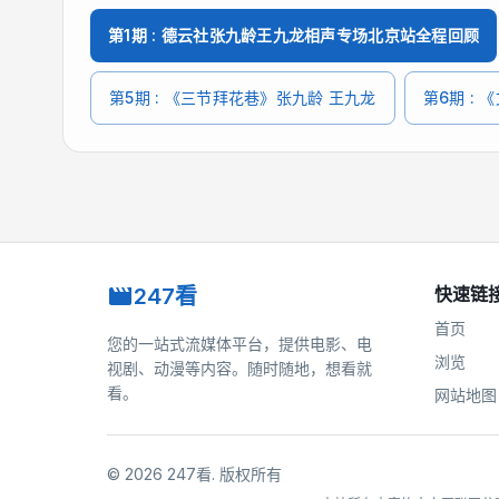
第1期 : 德云社张九龄王九龙相声专场北京站全程回顾
第5期 : 《三节拜花巷》张九龄 王九龙
第6期 :
247看
快速链
首页
您的一站式流媒体平台，提供电影、电
浏览
视剧、动漫等内容。随时随地，想看就
看。
网站地图
©
2026
247看
.
版权所有