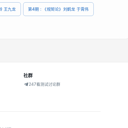
龄 王九龙
第4期 : 《规矩论》刘鹤龙 于霄伟
社群
247看测试讨论群