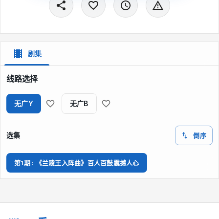
剧集
线路选择
无广Y
无广B
选集
倒序
第1期 : 《兰陵王入阵曲》百人百鼓震撼人心