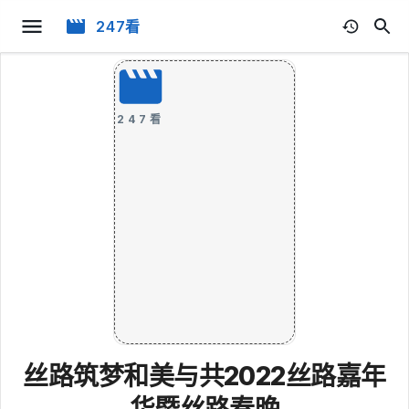
247看
247看
丝路筑梦和美与共2022丝路嘉年
华暨丝路春晚