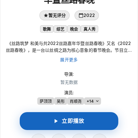
暂无评分
2022
歌舞
综艺
晚会
真人秀
《丝路筑梦 和美与共2022丝路嘉年华暨丝路春晚》又名《2022
丝路春晚》，是一台以丝绸之路为核心意象的春节晚会。节目立足
中国文化表达，也关注不同文明之间的共通情感，围绕丝路精神设
展开更多
置五个相互呼应的单元，从“五星出东方”的历史意象延伸到“五星
照耀中国”的时代愿景。晚会融合歌舞、音乐与舞台科技，呈现时
导演
:
间、生命、和平、共存、共生等主题，萨顶顶、吴彤、肖顺尧、陈
暂无数据
思思等参与演出。
演员
:
萨顶顶
吴彤
肖顺尧
+14
立即播放