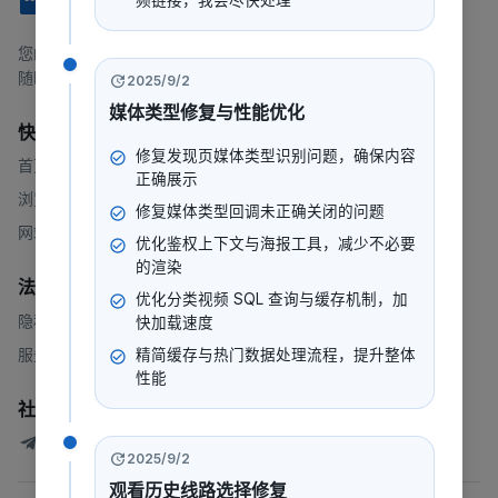
频链接，我会尽快处理
247看
您的一站式流媒体平台，提供电影、电视剧、动漫等内容。
随时随地，想看就看。
2025/9/2
媒体类型修复与性能优化
快速链接
修复发现页媒体类型识别问题，确保内容
首页
正确展示
浏览
修复媒体类型回调未正确关闭的问题
网站地图
优化鉴权上下文与海报工具，减少不必要
的渲染
法律
优化分类视频 SQL 查询与缓存机制，加
隐私政策
快加载速度
服务条款
精简缓存与热门数据处理流程，提升整体
性能
社群
247看测试讨论群
2025/9/2
观看历史线路选择修复