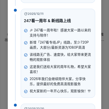
暂无评分
2023
2025/12/11
247看一周年 & 新线路上线
普通话
少儿
综艺
晚会
真人秀
🎉 247看一周年啦！感谢大家一路以来的
《世界中小学生汉语桥总决赛暨颁奖仪式》是2023年中国大陆推
支持与陪伴！
出的普通话综艺晚会，内容围绕第十六届“汉语桥”世界中学生中文
新增「247看专线JP」线路，至少720P
比赛与第三届“汉语桥”世界小学生中文秀展开。节目记录总决赛阶
展开更多
画质，大部分/最新资源为1080P高清
段及颁奖仪式，呈现中小学生通过中文交流、展示学习成果的现场
该线路无广告、速度快，给大家带来更流
氛围。
导演
:
畅的观影体验
暂无数据
这是我们送给大家的周年礼物，希望大家
喜欢！
演员
:
2026年我们会继续陪伴大家，分享快
暂无数据
乐，提供最好的免费高清观影服务
祝大家新的一年开心快乐，观影愉快！🎊
立即播放
2025/12/10