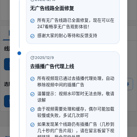
无广告线路全面修复
所有无广告线路已全面修复，现在可以在
247看畅享无广告观影体验！
剧集
感谢大家的耐心等待和反馈支持
线路选择
2025/12/9
无广Y
无广I
去插播广告代理上线
所有视频现已通过去插播代理处理，自动
选集
倒序
移除视频中间的插播广告
温馨提示：视频水印暂时无法去除，敬请
谅解
第1期 : 见证全球总冠军诞生！促进不同文化交融互通
由于视频需要处理和缓存，偶尔可能加载
较慢或失败，多试几次即可
如果发现某个线路仍有插播广告（几秒到
几十秒的广告片段），请在留言板留下视