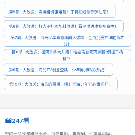
第5期 : 大放送：疍排组饥饿难耐！丁真在线制作酥油茶！
第6期 : 大放送：打人不打脸加料放送！看沙溢进攻招招命中！
第7期 : 大放送：海岛少年真假新闻大爆料！全员沉浸推理胜负难
分！
第8期 : 大放送：拔河训练大升级！谁被侯雯元范志毅“倒拔垂杨
柳”？
第9期 : 大放送：海岛TV创意登陆！少年男排精彩开战！
第10期 : 大放送：海岛的最后一唠！闯海少年们心事洞开！
247看
您的一站式流媒体平台，提供电影、电视剧、动漫等内容。