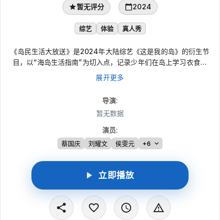
暂无评分
2024
综艺
体验
真人秀
《岛民生活大放送》是2024年大陆综艺《这是我的岛》的衍生节
目，以“海岛生活指南”为切入点，记录少年们在岛上学习衣食住
行、适应环境和处理集体生活的过程。节目从“吃喝拉撒”的日常细
展开更多
节延伸到建设“我的岛”，展现他们从不适应海岛生活到逐渐得心应
手的变化，也呈现挑战中的个人难题、困惑与自我成长，捕捉海岛
导演
:
生存群像和轻松有趣的闲暇片段。
暂无数据
演员
:
蔡国庆
刘耀文
侯雯元
+6
立即播放