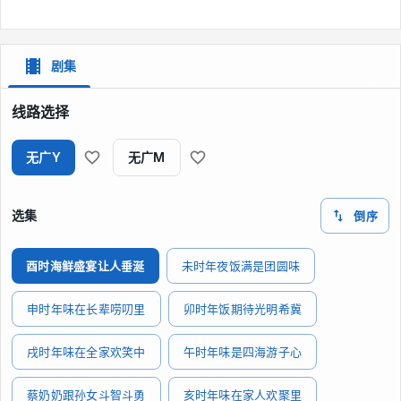
剧集
线路选择
无广Y
无广M
选集
倒序
酉时海鲜盛宴让人垂涎
未时年夜饭满是团圆味
申时年味在长辈唠叨里
卯时年饭期待光明希冀
戌时年味在全家欢笑中
午时年味是四海游子心
蔡奶奶跟孙女斗智斗勇
亥时年味在家人欢聚里