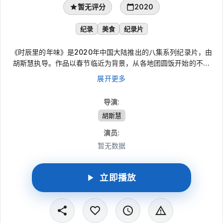
暂无评分
2020
纪录
美食
纪录片
《时辰里的年味》是2020年中国大陆推出的八集系列纪录片，由
胡斯慧执导。作品以春节临近为背景，从各地团圆饭开始的不同
“时辰”切入，镜头跨过山间田野、摩天都市、大海与草原。片中把
展开更多
年俗、风土、人情与美食交织在一起，记录一席席家宴中的团圆暖
意，也呈现不同地域有滋有味的春节生活。
导演
:
胡斯慧
演员
:
暂无数据
立即播放