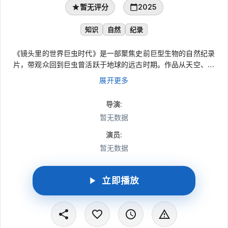
暂无评分
2025
知识
自然
纪录
《镜头里的世界巨虫时代》是一部聚焦史前巨型生物的自然纪录
片，带观众回到巨虫曾活跃于地球的远古时期。作品从天空、海
洋、森林到沼泽展开观察，梳理十种史前节肢动物与爬行巨兽的生
展开更多
存方式和演化线索；巨脉蜻蜓、近三米长的远古蜈蚣、披着重甲的
节胸蜈蚣，以及深海中的莱茵耶氏翼鲎等相继登场，呈现一场跨越
导演
:
时空的古生物探索。
暂无数据
演员
:
暂无数据
立即播放