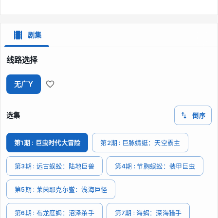
剧集
线路选择
无广Y
选集
倒序
第1期 : 巨虫时代大冒险
第2期 : 巨脉蜻蜓：天空霸主
第3期 : 远古蜈蚣：陆地巨兽
第4期 : 节胸蜈蚣：装甲巨虫
第5期 : 莱茵耶克尔鲎：浅海巨怪
第6期 : 布龙度蝎：沼泽杀手
第7期 : 海蝎：深海猎手