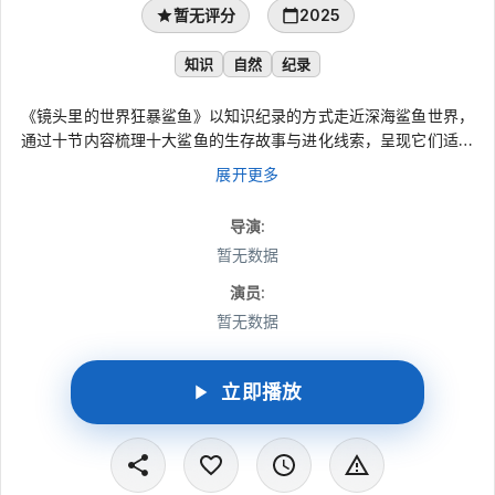
暂无评分
2025
知识
自然
纪录
《镜头里的世界狂暴鲨鱼》以知识纪录的方式走近深海鲨鱼世界，
通过十节内容梳理十大鲨鱼的生存故事与进化线索，呈现它们适应
海洋环境的不同方式。片中从史前巨齿鲨惊人的咬合力谈起，延伸
展开更多
到大白鲨的真实生态、锤头鲨独特的立体感知，以及格陵兰睡鲨长
达400岁的生命之谜，带领观众在科学视角中认识这些海中强者。
导演
:
暂无数据
演员
:
暂无数据
立即播放