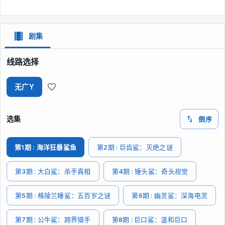
剧集
线路选择
无广Y
选集
倒序
第1期 : 海洋狂暴鲨鱼
第2期 : 巨齿鲨：灭绝之谜
第3期 : 大白鲨：杀手真相
第4期 : 锤头鲨：奇头视觉
第5期 : 格陵兰睡鲨：五百岁之谜
第6期 : 幽灵鲨：深海电灵
第7期 : 公牛鲨：跨界猎手
第8期 : 巨口鲨：温和巨口