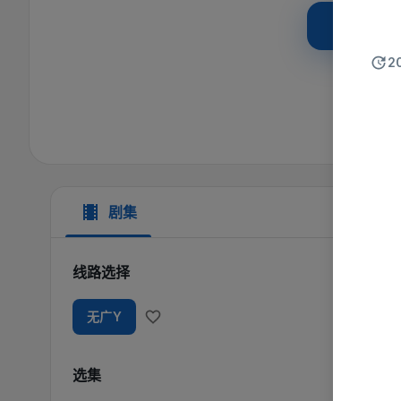
立即
2
剧集
线路选择
无广Y
选集