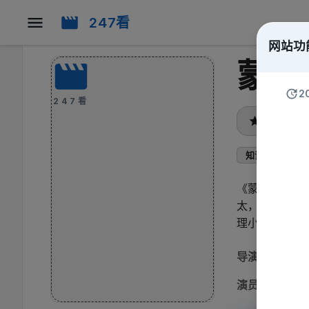
247看
网站功
蒙古
2
247看
暂无评分
知识
纪录
《蒙古现代舞
太，转到批发
理小百货生意
导演
:
顾
演员
:
诺