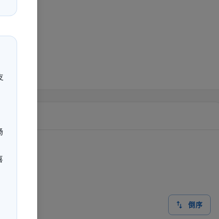
支
畅
喜
倒序