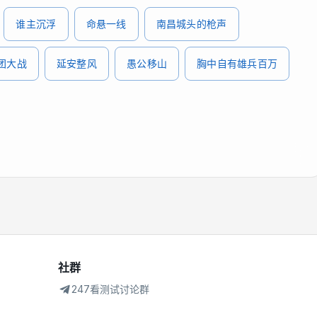
谁主沉浮
命悬一线
南昌城头的枪声
团大战
延安整风
愚公移山
胸中自有雄兵百万
社群
247看测试讨论群