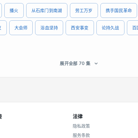
播火
从石库门到南湖
劳工万岁
携手国民革命
议
大会师
浴血坚持
西安事变
论持久战
百
展开全部 70 集
接
法律
隐私政策
服务条款