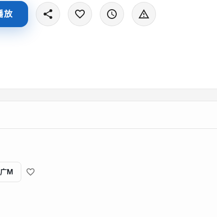
播放
广M