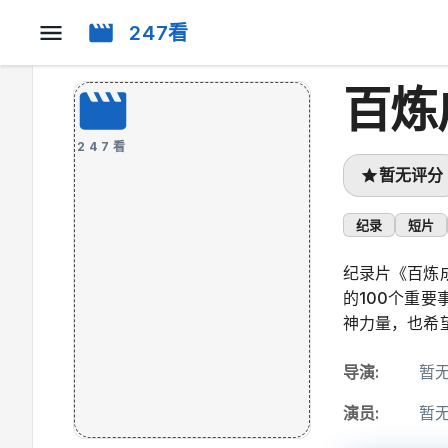
247看
百炼
247看
暂无评分
纪录
短片
纪录片《百炼
的100个重
神力量，也希
导演
:
暂
演员
:
暂