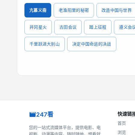
亢慕义斋
老渔阳里的秘密
改造中国与世界
井冈星火
古田会议
踏上征程
遵义会
千里跃进大别山
决定中国命运的决战
247看
快速链
首页
您的一站式流媒体平台，提供电影、电
浏览
视剧、动漫等内容。随时随地，想看就