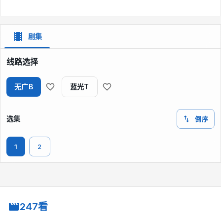
剧集
线路选择
无广B
蓝光T
选集
倒序
1
2
247看