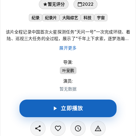
暂无评分
2022
纪录
纪录片
大陆综艺
科技
宇宙
该片全程记录中国首次火星探测任务“天问一号”一次完成环绕、着
陆、巡视三大任务的全过程，展示了“千年上下求索，逐梦浩瀚星
空”的精神。 “日月安属，列星安陈？”2000多年前，屈原写下“天
展开更多
问”，向无垠的宇宙发问。2020年7月，承载着这份中华民族自古
以来对真理追求的坚韧与执着，中国首次火星探测任务“天问一号”
导演
:
着陆巡视器发射成功。“天问一号”成功登陆火星后，我国第一辆火
叶旻鹏
星车“祝融号”也在火星上迈开了脚步，送回了无数珍贵的精彩画
面。恰逢世界航天日，一段沉浸式的独家记录带观众深入了解中国
演员
:
首次火星探测的全过程。
暂无数据
立即播放