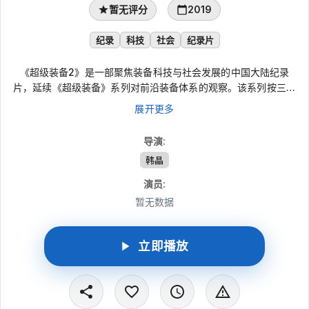
暂无评分
2019
纪录
科技
社会
纪录片
《超级装备2》是一部聚焦装备科技与社会发展的中国大陆纪录
片，延续《超级装备》系列对前沿装备体系的观察。该系列按三季
规划制作播出，内容从独立装备、基础装备、核心装备到智能装备
展开更多
等角度展开：既关注能够在特定领域独当一面的尖端装备，也呈现
制造装备的“母机”、驱动装备的“心脏”以及控制装备的“大脑”。
导演
:
韩晶
演员
:
暂无数据
立即播放