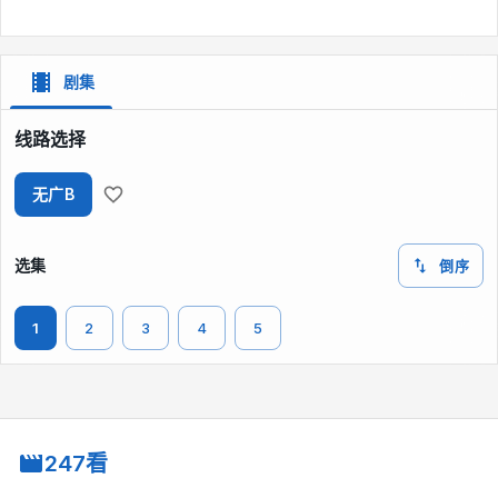
剧集
线路选择
无广B
选集
倒序
1
2
3
4
5
247看