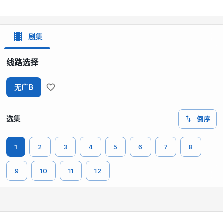
剧集
线路选择
无广B
选集
倒序
1
2
3
4
5
6
7
8
9
10
11
12