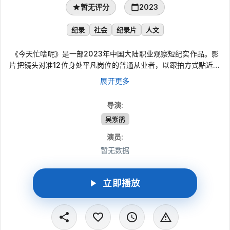
暂无评分
2023
纪录
社会
纪录片
人文
《今天忙啥呢》是一部2023年中国大陆职业观察短纪实作品。影
片把镜头对准12位身处平凡岗位的普通从业者，以跟拍方式贴近他
们的工作现场与生活片段。没有刻意渲染，只从朴素日常中看见忙
展开更多
碌背后的坚持，也呈现那些看似微小却真实发光的人生时刻。
导演
:
吴紫鹃
演员
:
暂无数据
立即播放