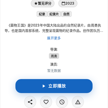
暂无评分
2023
纪录
纪录片
自然
《菌物王国》是2023年中国大陆出品的自然纪录片，由周勇执
导，也是国内首部系统、完整呈现菌物的纪录作品。创作团队历时
两年深入原始森林，将菌物放在叙事中心，从一平方米的细微生
展开更多
境，到大地上如海洋般铺展的生命网络，再到菌物孕育万物的生态
关系，逐步揭开这个神秘王国的面貌，展现国家公园中生生不息、
导演
:
多样奇幻的自然循环。
周勇
演员
:
暂无数据
立即播放