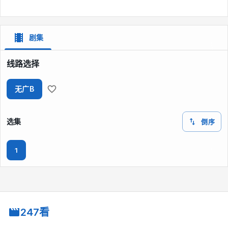
剧集
线路选择
无广B
选集
倒序
1
247看