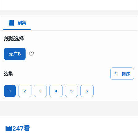
剧集
线路选择
无广B
选集
倒序
1
2
3
4
5
6
247看