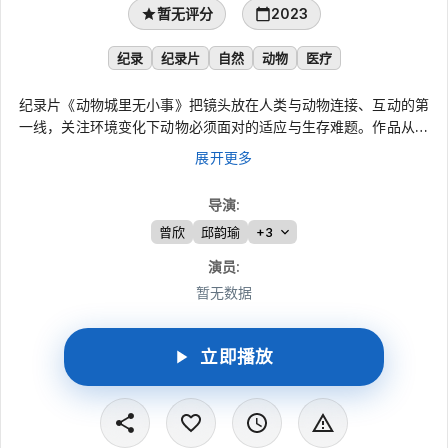
暂无评分
2023
纪录
纪录片
自然
动物
医疗
纪录片《动物城里无小事》把镜头放在人类与动物连接、互动的第
一线，关注环境变化下动物必须面对的适应与生存难题。作品从动
物科学领域切入，依次呈现自然育幼、人工育幼、日常保健、行为
展开更多
训练、伤病救治、物种混养与伙伴关系，以及野生动物救助和放归
等内容，在细致观察中记录动物的生存现状，也展现人与动物之间
导演
:
真实而克制的情感。
曾欣
邱韵瑜
+3
演员
:
暂无数据
立即播放