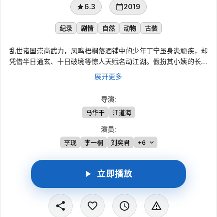
6.3
2019
纪录
剧情
自然
动物
古装
乱世诸国崇尚武力，风鸣梧桐落酒铺中的少年丁宁虽身患顽疾，却
凭借半日通玄、十日破境等惊人天赋名动江湖。假扮其小姨的长孙
浅雪，在他身上看见了巴山剑首梁惊梦的影子。随着鹿山会盟、岷
展开更多
山剑会相继展开，丁宁与元子初及白羊洞同门并肩成长，而蘅王元
武、王后叶甄当年的背叛真相也逐步浮出水面。
导演
:
马华干
江道海
演员
:
李现
李一桐
刘奕君
+6
立即播放