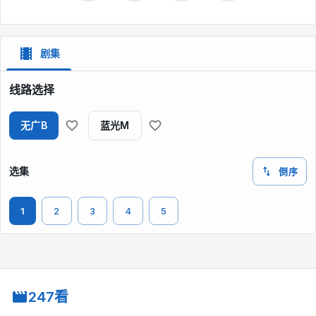
剧集
线路选择
无广B
蓝光M
选集
倒序
1
2
3
4
5
247看