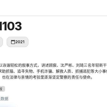
103
2021
3》以诙谐轻松的叙事方式，讲述顾宸、沈严彬、刘琦三名年轻新干
求助抓猫、追寻失物、手机诈骗、解救人质、抓捕逃犯等大小事
，也在法律与亲情的考验里逐渐坚定警察的责任与使命。
权
无数据