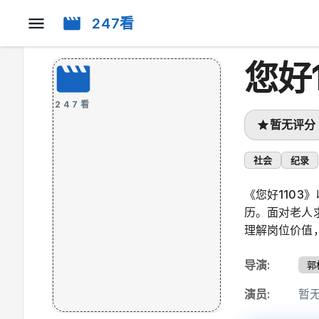
247看
您好1
247看
暂无评分
社会
纪录
《您好110
历。面对老人
理解岗位价值
导演
:
郭
演员
:
暂