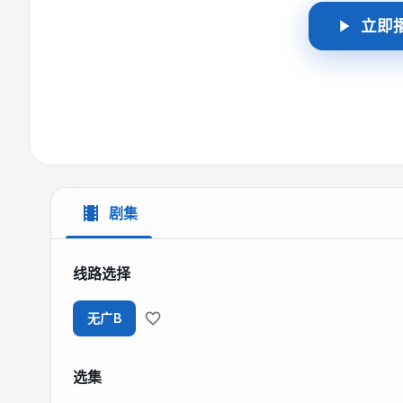
立即
剧集
线路选择
无广B
选集