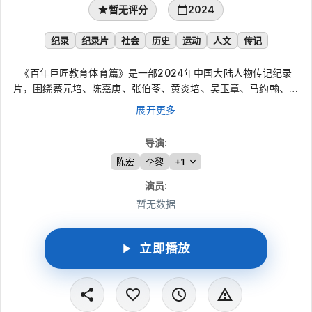
暂无评分
2024
纪录
纪录片
社会
历史
运动
人文
传记
《百年巨匠教育体育篇》是一部2024年中国大陆人物传记纪录
片，围绕蔡元培、陈嘉庚、张伯苓、黄炎培、吴玉章、马约翰、陶
行知、叶圣陶、董守义、苏步青、蒋南翔等11位教育与体育领域巨
展开更多
匠展开。作品梳理他们的生平事迹、思想贡献与历史影响，呈现其
育人精神、人格风范，以及教育救国、体育强国的家国理想。
导演
:
陈宏
李黎
+1
演员
:
暂无数据
立即播放