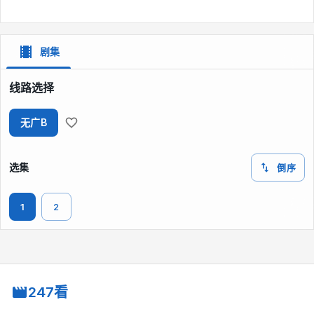
剧集
线路选择
无广B
选集
倒序
1
2
247看