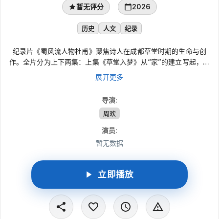
暂无评分
2026
历史
人文
纪录
纪录片《蜀风流人物杜甫》聚焦诗人在成都草堂时期的生命与创
作。全片分为上下两集：上集《草堂入梦》从“家”的建立写起，呈
现杜甫在成都安顿后，如何写出大量带有田园气息的诗篇，并迎来
展开更多
诗艺的新高峰；下集《山河为纪》沿着他在巴蜀的行旅展开，展现
其忧国忧民的情怀推动诗歌转向现实关怀，奠定伟大现实主义诗人
导演
:
的形象。
周欢
演员
:
暂无数据
立即播放