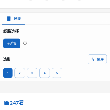
剧集
线路选择
无广B
选集
倒序
1
2
3
4
5
247看