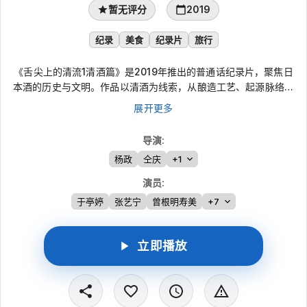
暂无评分
2019
纪录
美食
纪录片
旅行
《舌尖上的清流1清酒篇》是2019年推出的普通话纪录片，聚焦日
本酒的历史与文明。作品以清酒为线索，从酿造工艺、起源脉络和
历史传承谈起，梳理其与中国文化的渊源；镜头走进京都、奈良等
展开更多
知名酒造，记录酿酒高人和家族传承人的讲述，在酒香与旅行见闻
中呈现当代匠心的安宁气质。
导演
:
杨政
仝庆
+1
演员
:
于亭婷
张艺宁
曾根明寿美
+7
立即播放