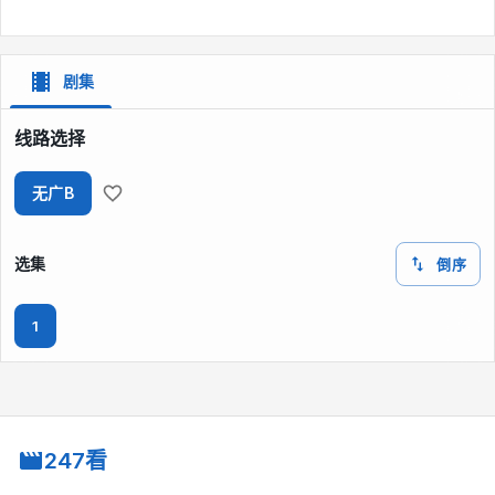
剧集
线路选择
无广B
选集
倒序
1
247看