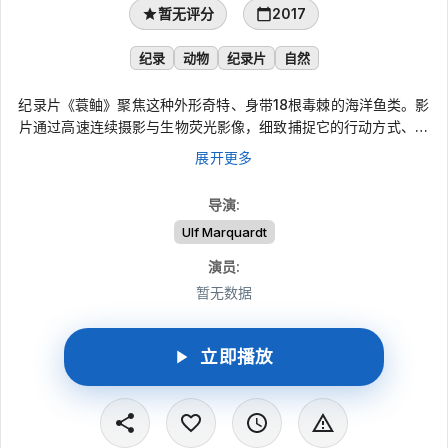
暂无评分
2017
纪录
动物
纪录片
自然
纪录片《蓑鲉》聚焦这种外形奇特、身带18根毒棘的海洋鱼类。影
片通过高速连续摄影与生物荧光影像，细致捕捉它的行动方式、捕
食能力和惊人天赋，并呈现极具冲击力的水下画面。作品也将视角
展开更多
延伸到科学与环境议题：当人类无意改变海洋生物的栖息环境，造
成生物入侵，面对肆虐的入侵者该如何应对？
导演
:
Ulf Marquardt
演员
:
暂无数据
立即播放