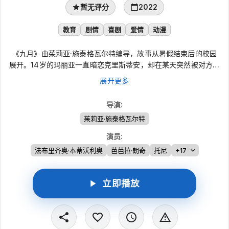
暂无评分
2022
教育
剧情
喜剧
爱情
动漫
《九月》由茱莉亚·施泰格瓦尔特编导，故事从暑假结束后的校园
展开。14岁的玛丽亚一直暗恋克里斯蒂安，却在某天突然被对方注
意。克里斯蒂安通过她的同学塞尔吉奥传来一个直接而缺乏浪漫的
展开更多
亲密邀约，玛丽亚立刻答应后又陷入慌乱。看出她的不知所措，塞
尔吉奥决定帮忙，两人在共度的一个下午里，第一次发现彼此意外
导演
:
契合。
茱莉亚·施泰格瓦尔特
演员
:
法布里齐奥·本蒂沃利奥
芭芭拉·朗奇
托尼
+17
立即播放