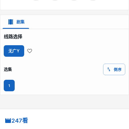
剧集
线路选择
无广Y
选集
倒序
1
247看